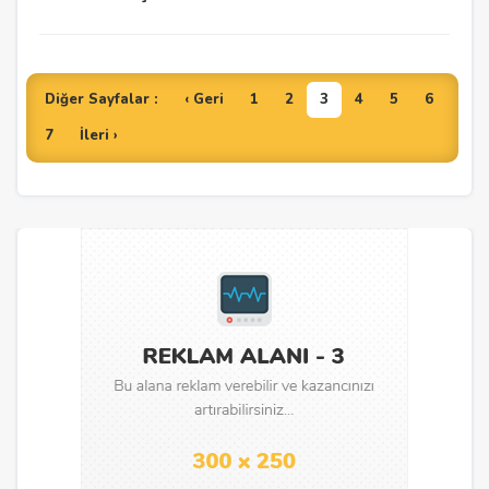
Diğer Sayfalar :
‹ Geri
1
2
3
4
5
6
7
İleri ›