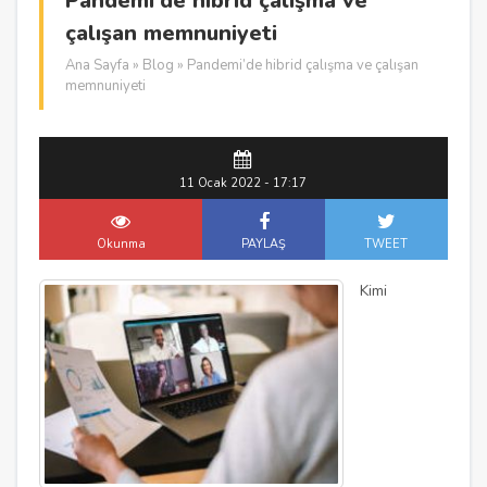
Pandemi’de hibrid çalışma ve
çalışan memnuniyeti
Ana Sayfa
»
Blog
» Pandemi’de hibrid çalışma ve çalışan
memnuniyeti
11 Ocak 2022 - 17:17
Okunma
PAYLAŞ
TWEET
Kimi