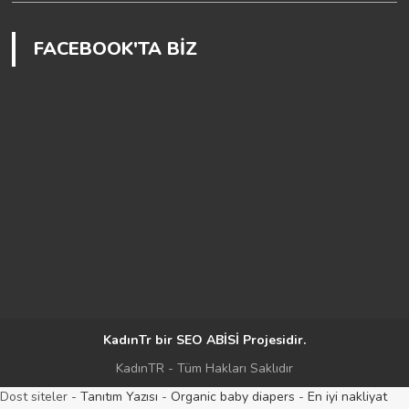
FACEBOOK'TA BİZ
KadınTr bir
SEO ABİSİ
Projesidir.
KadınTR - Tüm Hakları Saklıdır
ww.salonyjardinlospinos.com/
Dost siteler -
Tanıtım Yazısı
-
https://ocean.lighthousesuitesinn.com/
Organic baby diapers
-
En iyi nakliyat
htt