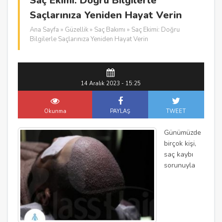
Saç Ekimi: Doğru Bilgilerle
Saçlarınıza Yeniden Hayat Verin
Ana Sayfa
»
Güzellik
»
Saç Bakımı
» Saç Ekimi: Doğru
Bilgilerle Saçlarınıza Yeniden Hayat Verin
14 Aralık 2023 - 15:25
Okunma
PAYLAŞ
TWEET
Günümüzde
birçok kişi,
saç kaybı
sorunuyla