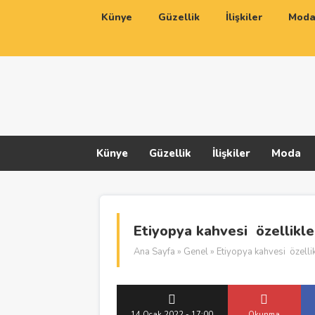
Künye
Güzellik
İlişkiler
Mod
Künye
Güzellik
İlişkiler
Moda
Etiyopya kahvesi özellikler
Ana Sayfa
»
Genel
» Etiyopya kahvesi özellikl
14 Ocak 2022 - 17:00
Okunma