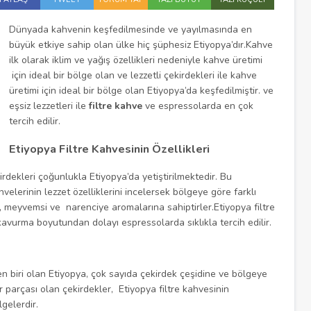
Dünyada kahvenin keşfedilmesinde ve yayılmasında en
büyük etkiye sahip olan ülke hiç şüphesiz Etiyopya’dır.Kahve
ilk olarak iklim ve yağış özellikleri nedeniyle kahve üretimi
için ideal bir bölge olan ve lezzetli çekirdekleri ile kahve
üretimi için ideal bir bölge olan Etiyopya’da keşfedilmiştir. ve
eşsiz lezzetleri ile
filtre kahve
ve espressolarda en çok
tercih edilir.
Etiyopya Filtre Kahvesinin Özellikleri
dekleri çoğunlukla Etiyopya’da yetiştirilmektedir. Bu
velerinin lezzet özelliklerini incelersek bölgeye göre farklı
si, meyvemsi ve narenciye aromalarına sahiptirler.Etiyopya filtre
 kavurma boyutundan dolayı espressolarda sıklıkla tercih edilir.
 biri olan Etiyopya, çok sayıda çekirdek çeşidine ve bölgeye
r parçası olan çekirdekler, Etiyopya filtre kahvesinin
gelerdir.