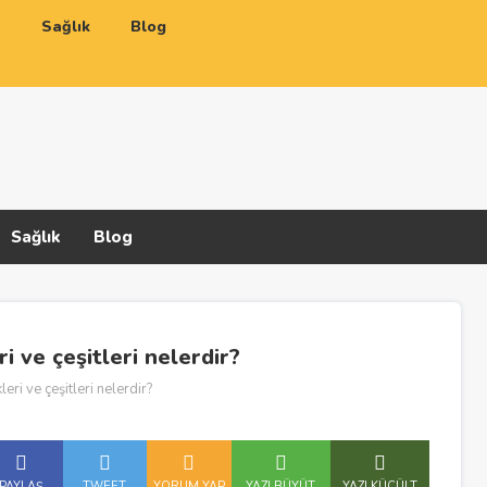
a
Sağlık
Blog
Sağlık
Blog
i ve çeşitleri nelerdir?
eri ve çeşitleri nelerdir?
PAYLAŞ
TWEET
YORUM YAP
YAZI BÜYÜT
YAZI KÜÇÜLT