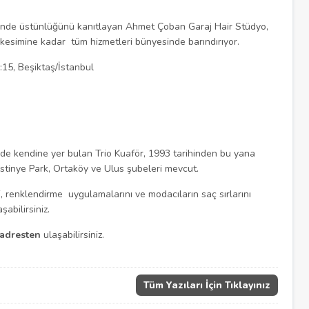
sinde üstünlüğünü kanıtlayan Ahmet Çoban Garaj Hair Stüdyo,
esimine kadar tüm hizmetleri bünyesinde barındırıyor.
:15, Beşiktaş/İstanbul
de kendine yer bulan Trio Kuaför, 1993 tarihinden bu yana
stinye Park, Ortaköy ve Ulus şubeleri mevcut.
 renklendirme uygulamalarını ve modacıların saç sırlarını
şabilirsiniz.
 adresten
ulaşabilirsiniz.
Tüm Yazıları İçin Tıklayınız