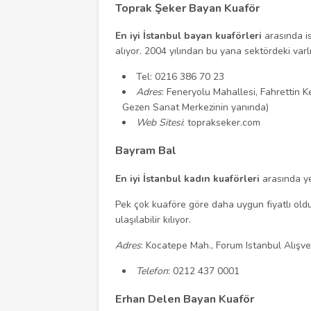
Toprak Şeker Bayan Kuaför
En iyi İstanbul bayan kuaförleri
arasında i
alıyor. 2004 yılından bu yana sektördeki varl
Tel: 0216 386 70 23
Adres
: Feneryolu Mahallesi, Fahrettin 
Gezen Sanat Merkezinin yanında)
Web Sitesi
: toprakseker.com
Bayram Bal
En iyi İstanbul kadın kuaförleri
arasında ye
Pek çok kuaföre göre daha uygun fiyatlı olduğu
ulaşılabilir kılıyor.
Adres
: Kocatepe Mah., Forum Istanbul Alışv
Telefon
: 0212 437 0001
Erhan Delen Bayan Kuaför