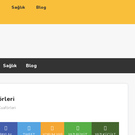
a
Sağlık
Blog
Sağlık
Blog
örleri
Kuaförleri
PAYLAŞ
TWEET
YORUM YAP
YAZI BÜYÜT
YAZI KÜÇÜLT