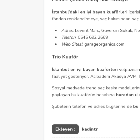
İstanbul’daki en iyi bayan kuaförleri
içeri
fönden renklendirmeye, saç bakımından saç k
Adres
: Levent Mah., Güvercin Sokak, No
Telefon
: 0545 692 2669
Web Sitesi
: garageorganics.com
Trio Kuaför
İstanbul en iyi bayan kuaförleri
yelpazesin
faaliyet gösteriyor. Acıbadem Akasya AVM, İ
Sosyal medyada trend saç kesim modellerini,
paylaşan bu kuaförün hesabına
buradan
ula
Şubelerin telefon ve adres bilgilerine de
bu
Ekleyen :
kadintr