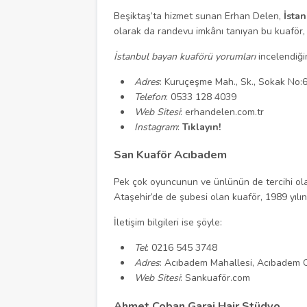
Beşiktaş’ta hizmet sunan Erhan Delen,
İstan
olarak da randevu imkânı tanıyan bu kuaför,
İstanbul bayan kuaförü yorumları
incelendiği
Adres
: Kuruçeşme Mah., Sk., Sokak No
Telefon
: 0533 128 4039
Web Sitesi
: erhandelen.com.tr
Instagram
:
Tıklayın!
San Kuaför Acıbadem
Pek çok oyuncunun ve ünlünün de tercihi ola
Ataşehir’de de şubesi olan kuaför, 1989 yılın
İletişim bilgileri ise şöyle:
Tel
: 0216 545 3748
Adres
: Acıbadem Mahallesi, Acıbadem 
Web Sitesi
: Sankuaför.com
Ahmet Çoban Garaj Hair Stüdyo