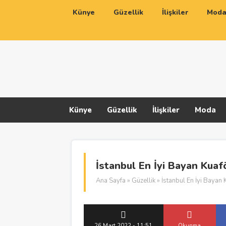
Künye
Güzellik
İlişkiler
Mod
Künye
Güzellik
İlişkiler
Moda
İstanbul En İyi Bayan Kuaf
Ana Sayfa
»
Güzellik
» İstanbul En İyi Bayan 
26 Mart 2022 - 11:51
Okunma