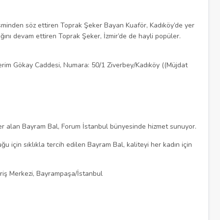
sminden söz ettiren Toprak Şeker Bayan Kuaför, Kadıköy’de yer
ığını devam ettiren Toprak Şeker, İzmir’de de hayli popüler.
Kerim Gökay Caddesi, Numara: 50/1 Ziverbey/Kadıköy ((Müjdat
r alan Bayram Bal, Forum İstanbul bünyesinde hizmet sunuyor.
 için sıklıkla tercih edilen Bayram Bal, kaliteyi her kadın için
eriş Merkezi, Bayrampaşa/İstanbul