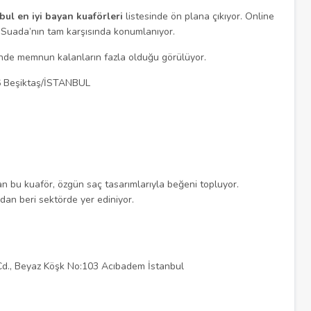
bul en iyi bayan kuaförleri
listesinde ön plana çıkıyor. Online
 Suada’nın tam karşısında konumlanıyor.
nde memnun kalanların fazla olduğu görülüyor.
:6 Beşiktaş/İSTANBUL
n bu kuaför, özgün saç tasarımlarıyla beğeni topluyor.
dan beri sektörde yer ediniyor.
Cd., Beyaz Köşk No:103 Acıbadem İstanbul