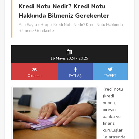
Kredi Notu Nedir? Kredi Notu
Hakkında Bilmeniz Gerekenler
Ana Sayfa
»
Blog
» Kredi Notu Nedir? Kredi Notu Hakkında
Bilmeniz Gerekenler
16 Mayıs 2024 - 20:25
Okunma
PAYLAŞ
TWEET
Kredi notu
(kredi
puanı),
bireyin
banka ve
finans
kuruluşları
ile arasında