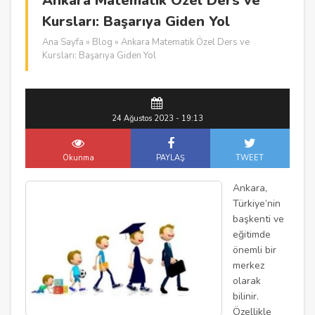
Ankara Matematik Özel Ders ve
Kursları: Başarıya Giden Yol
Ana Sayfa
»
Blog
» Ankara Matematik Özel Ders ve
Kursları: Başarıya Giden Yol
24 Ağustos 2023 - 19:13
Okunma
PAYLAŞ
TWEET
Ankara,
Türkiye’nin
başkenti ve
eğitimde
önemli bir
merkez
olarak
bilinir.
Özellikle