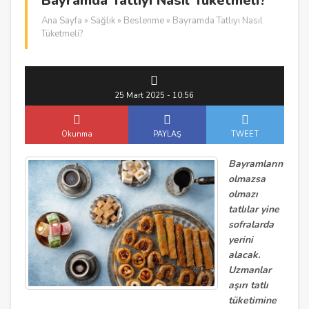
Bayramda Tatlıyı Nasıl Tüketmeli?
Ana Sayfa
»
Sağlık
»
Beslenme
» Bayramda Tatlıyı Nasıl
Tüketmeli?
25 Mart 2025 - 10:56
Okunma
PAYLAŞ
TWEET
Bayramların
olmazsa
olmazı
tatlılar yine
sofralarda
yerini
alacak.
Uzmanlar
aşırı tatlı
tüketimine