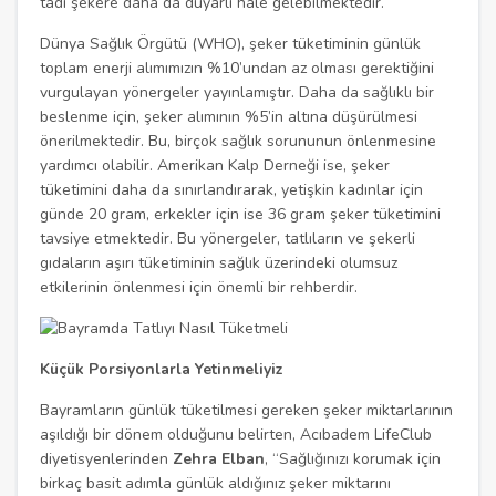
tadı şekere daha da duyarlı hale gelebilmektedir.
Dünya Sağlık Örgütü (WHO), şeker tüketiminin günlük
toplam enerji alımımızın %10’undan az olması gerektiğini
vurgulayan yönergeler yayınlamıştır. Daha da sağlıklı bir
beslenme için, şeker alımının %5’in altına düşürülmesi
önerilmektedir. Bu, birçok sağlık sorununun önlenmesine
yardımcı olabilir. Amerikan Kalp Derneği ise, şeker
tüketimini daha da sınırlandırarak, yetişkin kadınlar için
günde 20 gram, erkekler için ise 36 gram şeker tüketimini
tavsiye etmektedir. Bu yönergeler, tatlıların ve şekerli
gıdaların aşırı tüketiminin sağlık üzerindeki olumsuz
etkilerinin önlenmesi için önemli bir rehberdir.
Küçük Porsiyonlarla Yetinmeliyiz
Bayramların günlük tüketilmesi gereken şeker miktarlarının
aşıldığı bir dönem olduğunu belirten, Acıbadem LifeClub
diyetisyenlerinden
Zehra Elban
, “Sağlığınızı korumak için
birkaç basit adımla günlük aldığınız şeker miktarını