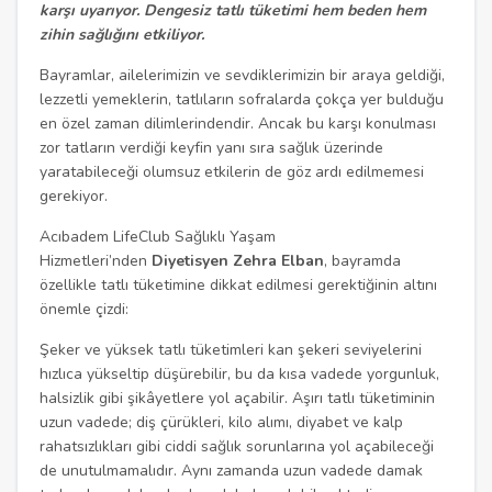
karşı uyarıyor. Dengesiz tatlı tüketimi hem beden hem
zihin sağlığını etkiliyor.
Bayramlar, ailelerimizin ve sevdiklerimizin bir araya geldiği,
lezzetli yemeklerin, tatlıların sofralarda çokça yer bulduğu
en özel zaman dilimlerindendir. Ancak bu karşı konulması
zor tatların verdiği keyfin yanı sıra sağlık üzerinde
yaratabileceği olumsuz etkilerin de göz ardı edilmemesi
gerekiyor.
Acıbadem LifeClub Sağlıklı Yaşam
Hizmetleri’nden
Diyetisyen Zehra Elban
, bayramda
özellikle tatlı tüketimine dikkat edilmesi gerektiğinin altını
önemle çizdi:
Şeker ve yüksek tatlı tüketimleri kan şekeri seviyelerini
hızlıca yükseltip düşürebilir, bu da kısa vadede yorgunluk,
halsizlik gibi şikâyetlere yol açabilir. Aşırı tatlı tüketiminin
uzun vadede; diş çürükleri, kilo alımı, diyabet ve kalp
rahatsızlıkları gibi ciddi sağlık sorunlarına yol açabileceği
de unutulmamalıdır. Aynı zamanda uzun vadede damak