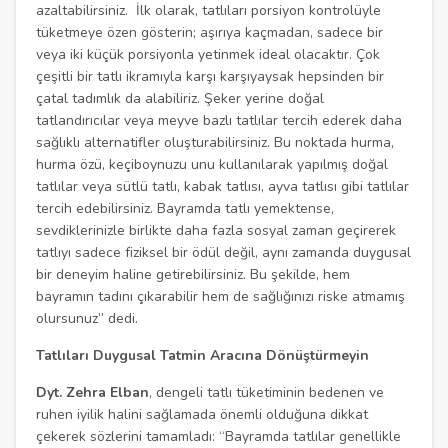
azaltabilirsiniz. İlk olarak, tatlıları porsiyon kontrolüyle
tüketmeye özen gösterin; aşırıya kaçmadan, sadece bir
veya iki küçük porsiyonla yetinmek ideal olacaktır. Çok
çeşitli bir tatlı ikramıyla karşı karşıyaysak hepsinden bir
çatal tadımlık da alabiliriz. Şeker yerine doğal
tatlandırıcılar veya meyve bazlı tatlılar tercih ederek daha
sağlıklı alternatifler oluşturabilirsiniz. Bu noktada hurma,
hurma özü, keçiboynuzu unu kullanılarak yapılmış doğal
tatlılar veya sütlü tatlı, kabak tatlısı, ayva tatlısı gibi tatlılar
tercih edebilirsiniz. Bayramda tatlı yemektense,
sevdiklerinizle birlikte daha fazla sosyal zaman geçirerek
tatlıyı sadece fiziksel bir ödül değil, aynı zamanda duygusal
bir deneyim haline getirebilirsiniz. Bu şekilde, hem
bayramın tadını çıkarabilir hem de sağlığınızı riske atmamış
olursunuz” dedi.
Tatlıları Duygusal Tatmin Aracına Dönüştürmeyin
Dyt. Zehra Elban
, dengeli tatlı tüketiminin bedenen ve
ruhen iyilik halini sağlamada önemli olduğuna dikkat
çekerek sözlerini tamamladı: “Bayramda tatlılar genellikle