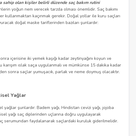
a sahip olan kişiler belirli düzende saç bakım rutini
nlerin yoğun nem verecek tarzda olması önemlidir. Saç bakımı
ler kullanmaktan kaçınmak gerekir. Doğal yollar ile kuru saçları
acak doğal maske tariflerinden bazıları şunlardır:
onra içerisine iki yemek kaşığı kadar zeytinyağını koyun ve
Bu karışım ıslak saça uygulanmalı ve mümkünse 15 dakika kadar
eden sonra saçlar yumuşacık, parlak ve neme doymuş olacaktır.
isel Yağlar
el yağlar şunlardır: Badem yağı, Hindistan cevizi yağı, jojoba
itkisel yağı saç diplerinden uçlarına doğru uygulayarak
aç serumundan faydalanarak saçlardaki kuruluk giderilmelidir.