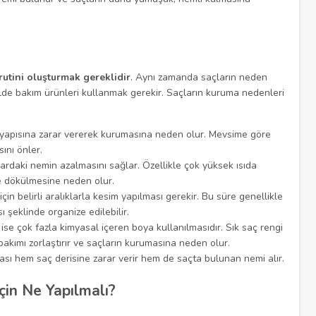
rutini oluşturmak gereklidir
. Aynı zamanda saçların neden
lde bakım ürünleri kullanmak gerekir. Saçların kuruma nedenleri
 yapısına zarar vererek kurumasına neden olur. Mevsime göre
ını önler.
çlardaki nemin azalmasını sağlar. Özellikle çok yüksek ısıda
ve dökülmesine neden olur.
çin belirli aralıklarla kesim yapılması gerekir. Bu süre genellikle
ı şeklinde organize edilebilir.
 ise çok fazla kimyasal içeren boya kullanılmasıdır. Sık saç rengi
bakımı zorlaştırır ve saçların kurumasına neden olur.
ası hem saç derisine zarar verir hem de saçta bulunan nemi alır.
çin Ne Yapılmalı?