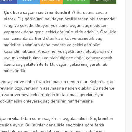
Çok kuru saçlar nasıl nemlendirilir?
Sorusuna cevap
olarak; Dış görünümü belirleyen özelliklerden biri saç modeli,
rengi ve şeklidir. Bireyler yüz tipine uygun saç modelleri
yaptırarak daha genç, çekici görünüm elde edebilir. Özellikle
son zamanlarda trend olan kısa, küt ve asimetrik saç
modelleri kadınlara daha modern ve çekici görünüm
kazandırmaktadır. Ancak her yüz şekli farklı olduğu için en
uygun kesimi bulmalı ve olabildiğince doğal çabasız ancak
özenli saç şekilleri ile farklı, özgün, çekici imaj yaratmak
mümkündür.
 zorlaştırır ve daha fazla kırılmasına neden olur. Kırılan saçlar
eylerin özgüvenlerinin azalmasına neden olabilir. Bu nedenle
a zarar vermeyecek ürünlerin kullanılması gerekir. Aynı
 dökülmesini önleyerek saç derisinin hafiflemesine
saçlarını yıkadıktan sonra saç kremi uygulamalıdır. Saç kremleri
ide ayrılır. Bu ürünler genellikle saç tipine göre farklı
ç kremi bulunur ve saçların daha yumuşak, nemli kalmasına