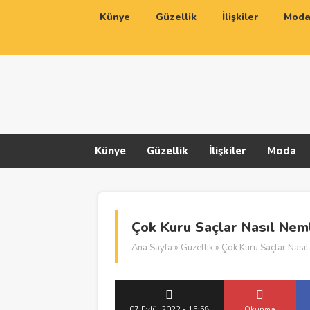
Künye
Güzellik
İlişkiler
Mod
Künye
Güzellik
İlişkiler
Moda
Çok Kuru Saçlar Nasıl Neml
Ana Sayfa
»
Güzellik
» Çok Kuru Saçlar Nasıl
07 Eylül 2022 - 15:58
Okunma