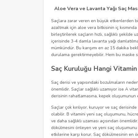
Aloe Vera ve Lavanta Yağı Saç Mas
Saçlara zarar veren en büyük etkenlerden bir
azaltmak için aloe vera bitkisinin iç kısmınd
birleştirilerek saçların hızlı, sağlıklı şekilde 
içerisinde 3-4 damla lavanta yağı damlatılma
mümkündür. Bu karışımı en az 15 dakika bekl
durulama gerektirmeyebilir. Hem bu maske sa
Saç Kuruluğu Hangi Vitamin 
Saç derisi ve yapısındaki bozulmaların neden
önemlidir. Saçlar sağlıklı uzamıyor ise A vit
derisinin rahatlamasına, kepek oluşumunun 
Saçlar çok kırılıyor, kuruyor ve saç derisind
olabilir. B vitamini yeni saç oluşumunu, hücr
ve daha sağlıklı uzaması açısından önemlidir.
dökülmesini önleyen ve yeni saç oluşumunu d
etkilerine karşı korur. Saç dökülmesinin en ö