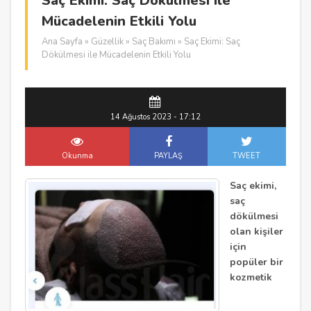
Saç Ekimi: Saç Dökülmesi ile
Mücadelenin Etkili Yolu
Ana Sayfa
»
Güzellik
»
Saç Bakımı
» Saç Ekimi: Saç
Dökülmesi ile Mücadelenin Etkili Yolu
14 Ağustos 2023 - 17:12
Okunma
PAYLAŞ
TWEET
Saç ekimi,
saç
dökülmesi
olan kişiler
için
popüler bir
kozmetik