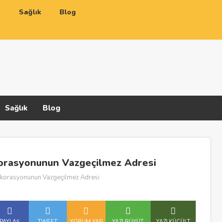
a
Sağlık
Blog
Sağlık
Blog
korasyonunun Vazgeçilmez Adresi
ekorasyonunun Vazgeçilmez Adresi
PAYLAŞ
TWEET
YORUM YAP
YAZI BÜYÜT
YAZI KÜÇÜLT