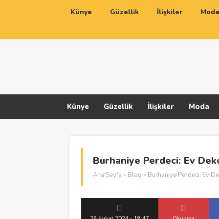
Künye
Güzellik
İlişkiler
Mod
Künye
Güzellik
İlişkiler
Moda
Burhaniye Perdeci: Ev De
Ana Sayfa
»
Blog
» Burhaniye Perdeci: Ev D
29 Şubat 2024 - 18:47
Okunma