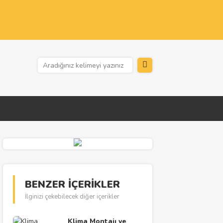
BENZER İÇERİKLER
İlginizi çekebilecek diğer içerikler
Klima Montajı ve