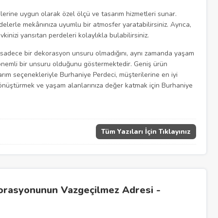
eplerine uygun olarak özel ölçü ve tasarım hizmetleri sunar.
rdelerle mekânınıza uyumlu bir atmosfer yaratabilirsiniz. Ayrıca,
kinizi yansıtan perdeleri kolaylıkla bulabilirsiniz.
n sadece bir dekorasyon unsuru olmadığını, aynı zamanda yaşam
n önemli bir unsuru olduğunu göstermektedir. Geniş ürün
sarım seçenekleriyle Burhaniye Perdeci, müşterilerine en iyi
i dönüştürmek ve yaşam alanlarınıza değer katmak için Burhaniye
Tüm Yazıları İçin Tıklayınız
orasyonunun Vazgeçilmez Adresi -