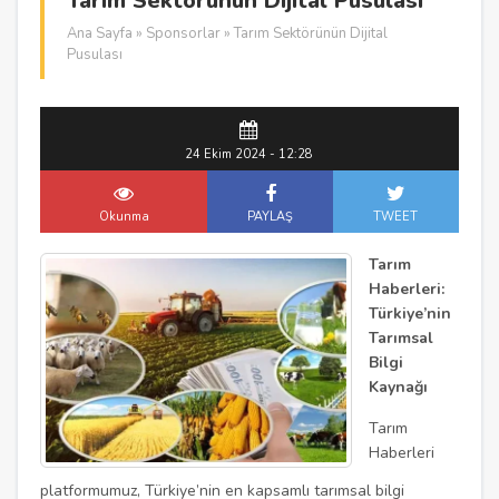
Tarım Sektörünün Dijital Pusulası
Ana Sayfa
»
Sponsorlar
» Tarım Sektörünün Dijital
Pusulası
24 Ekim 2024 - 12:28
Okunma
PAYLAŞ
TWEET
Tarım
Haberleri:
Türkiye’nin
Tarımsal
Bilgi
Kaynağı
Tarım
Haberleri
platformumuz, Türkiye’nin en kapsamlı tarımsal bilgi