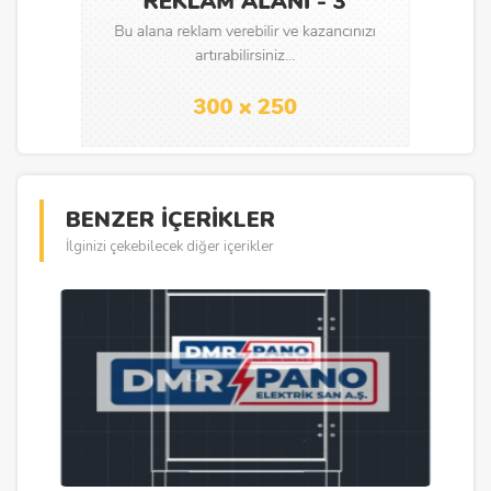
BENZER İÇERİKLER
İlginizi çekebilecek diğer içerikler